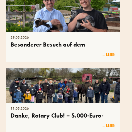
29
.
05
.
2026
Besonderer Besuch auf dem
Kinderbauernhof: Herr Landrat Dr.
→ LESEN
Bednarz und Herr Bürgermeister Heß
11
.
05
.
2026
Danke, Rotary Club! – 5.000-Euro-
Spende und strahlende Kinderaugen
→ LESEN