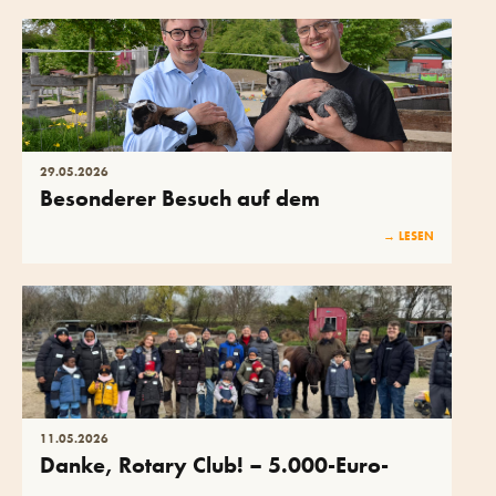
29
.
05
.
2026
Besonderer Besuch auf dem
Kinderbauernhof: Herr Landrat Dr.
→ LESEN
Bednarz und Herr Bürgermeister Heß
11
.
05
.
2026
Danke, Rotary Club! – 5.000-Euro-
Spende und strahlende Kinderaugen