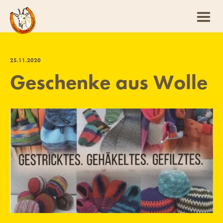
25
.
11
.
2020
Geschenke aus Wolle