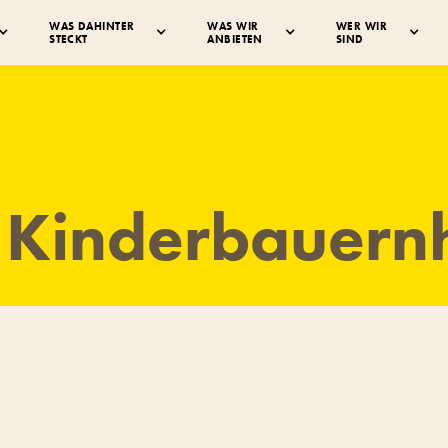
WAS DAHINTER
WAS WIR
WER WIR
STECKT
ANBIETEN
SIND
 Kinderbauern