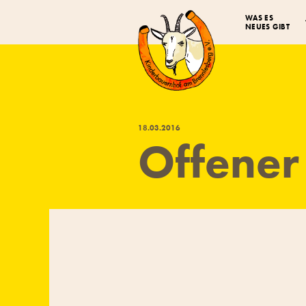
WAS ES
NEUES GIBT
18
.
03
.
2016
Offener