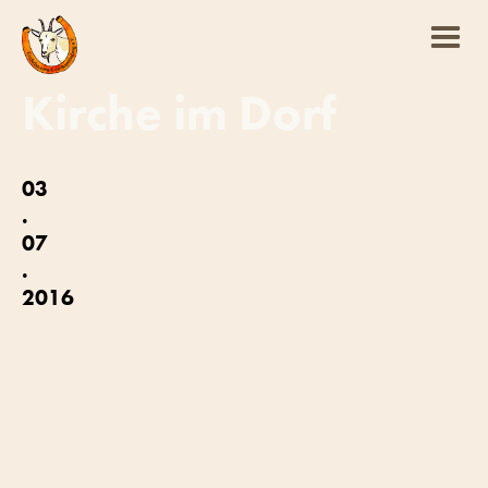
Kirche im Dorf
03
.
07
.
2016